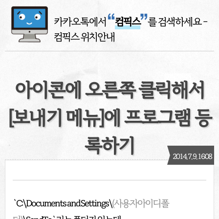
카카오톡에서
컴픽스
를 검색하세요
-
컴픽스 위치안내
아이콘에 오른쪽 클릭해서
[보내기 메뉴]에 프로그램 등
록하기
2014. 7. 9. 16:08
`C:\Documents and Settings\
(사용자아이디폴