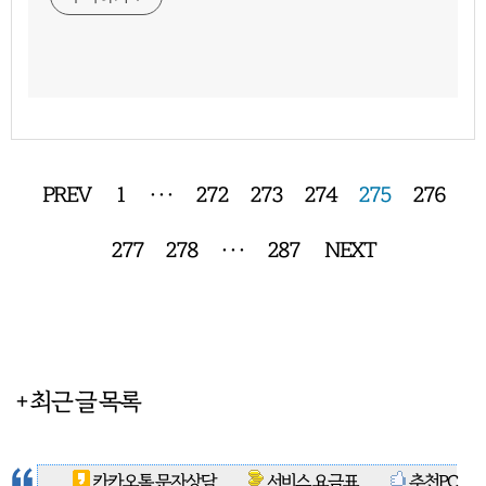
PREV
1
···
272
273
274
275
276
277
278
···
287
NEXT
+ 최근 글 목록
카카오톡 문자상담
서비스 요금표
추천PC