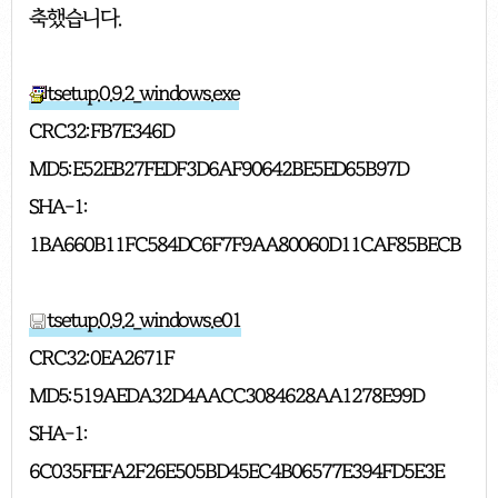
축했습니다.
tsetup.0.9.2_windows.exe
CRC32: FB7E346D
MD5: E52EB27FEDF3D6AF90642BE5ED65B97D
SHA-1:
1BA660B11FC584DC6F7F9AA80060D11CAF85BECB
tsetup.0.9.2_windows.e01
CRC32: 0EA2671F
MD5: 519AEDA32D4AACC3084628AA1278E99D
SHA-1:
6C035FEFA2F26E505BD45EC4B06577E394FD5E3E