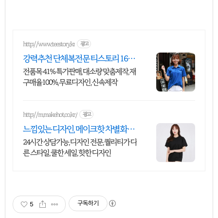
http://www.teestory.kr
광고
강력추천 단체복전문 티스토리 16년
전통의 전문업체
전품목 41% 특가판매, 대소량 맞춤제작, 재
구매율100%, 무료디자인, 신속제작
http://m.makehot.co.kr/
광고
느낌있는 디자인, 메이크핫 차별화되
고 세련된 디자인!
24시간 상담가능, 디자인 전문, 퀄리티가 다
른 스타일, 쿨한 세일, 핫한 디자인
구독하기
5