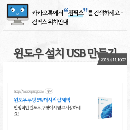
카카오톡에서
컴픽스
를 검색하세요
-
컴픽스 위치안내
윈도우 설치 USB 만들기
2015. 4. 11. 10:07
http://m.coupang.com
광고
윈도우 쿠팡 5% 캐시 적립 혜택
안정적인 윈도우, 쿠팡에서 믿고 사용하세
요!