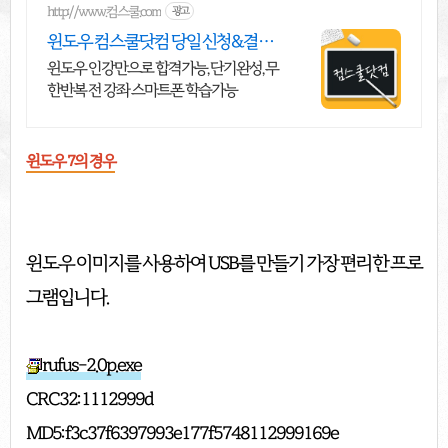
http://www.컴스쿨.com
광고
윈도우 컴스쿨닷컴 당일 신청&결제
시 기프티콘!
윈도우 인강만으로 합격가능, 단기완성, 무
한반복 전 강좌 스마트폰 학습가능
윈도우 7의 경우
윈도우 이미지를 사용하여 USB를 만들기 가장 편리한 프로
그램입니다.
rufus-2.0p.exe
CRC32: 1112999d
MD5: f3c37f6397993e177f5748112999169e