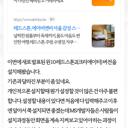
서 다양한 혜택받고 거래하세요
https://www.airbnb.co.kr
광고
레드스톤, 에어비앤비 서울 감성 스테
이
널찍한 원룸부터 독채까지, 몸도 마음도 편
안한 여행. 레드스톤. 주방, 수영장, 자쿠지,
아기 침대. 필요한 모든 게 갖춰진 숙소를
예약하세요.
이번에 새로 발표된 윈10 레드스톤2(크리에이터) 버전을
설치해봤습니다.
기존과 달라진 부분이 좀 있네요.
개인적으론 설치할때 뭔가 설정할 것이 많은 건 아주 불편
합니다. 설정할 내용이 있다면 처음에 다 입력해주고 이후
엔 알아서 쭉 설치되면 좋겠는데 MS개발자들은 사람들이
설치과정동안 화면을 계속 지켜보고 있어야 하는 과정이