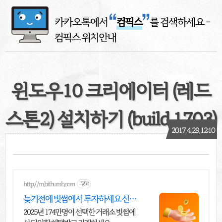
카카오톡에서
컴픽스
를 검색하세요
-
컴픽스 위치안내
윈도우10 크리에이터 (레드
스톤2) 설치하기 (build 1703)
2017. 4. 29. 12:10
http://m.bithumb.com
광고
늦기전에 빗썸에서 투자하세요 신규
가입 시 5만원 혜택
2025년 174만명이 선택한 거래소 빗썸에